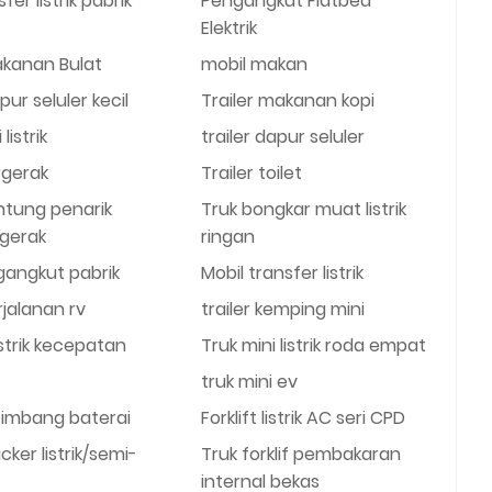
fer listrik pabrik
Pengangkut Flatbed
Elektrik
akanan Bulat
mobil makan
pur seluler kecil
Trailer makanan kopi
listrik
trailer dapur seluler
rgerak
Trailer toilet
ntung penarik
Truk bongkar muat listrik
rgerak
ringan
gangkut pabrik
Mobil transfer listrik
rjalanan rv
trailer kemping mini
istrik kecepatan
Truk mini listrik roda empat
truk mini ev
seimbang baterai
Forklift listrik AC seri CPD
cker listrik/semi-
Truk forklif pembakaran
internal bekas