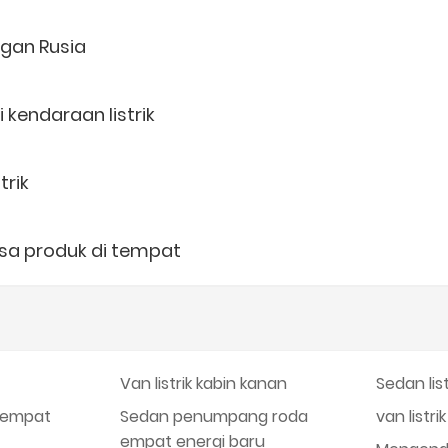
ggan Rusia
kendaraan listrik
trik
sa produk di tempat
Van listrik kabin kanan
Sedan list
a empat
Sedan penumpang roda
van listr
empat energi baru