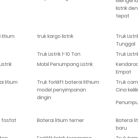
Mengenda
listrik d
tepat
 litium
truk kargo listrik
Truk Listr
Tunggal
Truk Listrik 1-10 Ton
Truk Listri
istrik
Mobil Penumpang Listrik
Kendaraan
Empat
ai litium
Truk forklift baterai lithium
Truk cam
model penyimpanan
Cina kelil
dingin
Penumpuk 
i fosfat
Baterai litium terner
Baterai l
baru