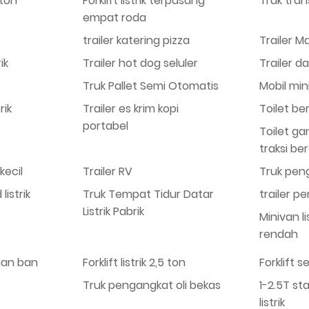
 ton
Forklift listrik terpasang
Truk trans
empat roda
trailer katering pizza
Trailer M
ik
Trailer hot dog seluler
Trailer da
Truk Pallet Semi Otomatis
Mobil mini 
rik
Trailer es krim kopi
Toilet be
portabel
Toilet ga
traksi be
kecil
Trailer RV
Truk pen
istrik
Truk Tempat Tidur Datar
trailer pe
Listrik Pabrik
Minivan l
rendah
ngan ban
Forklift listrik 2,5 ton
Forklift 
Truk pengangkat oli bekas
1-2.5T sta
listrik