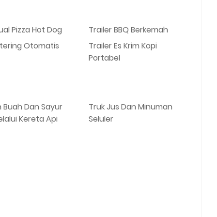
ual Pizza Hot Dog
Trailer BBQ Berkemah
atering Otomatis
Trailer Es Krim Kopi
Portabel
n Buah Dan Sayur
Truk Jus Dan Minuman
elalui Kereta Api
Seluler