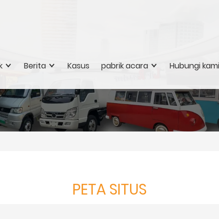
k
Berita
Kasus
pabrik acara
Hubungi kam
PETA SITUS