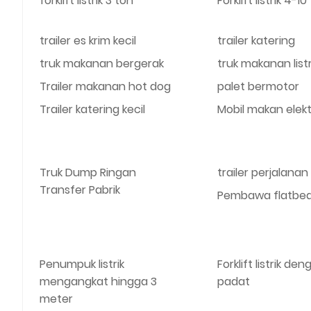
forklift listrik 3 ton
Forklift listrik 4-10
trailer es krim kecil
trailer katering
truk makanan bergerak
truk makanan listr
Trailer makanan hot dog
palet bermotor
Trailer katering kecil
Mobil makan elekt
Truk Dump Ringan
trailer perjalanan 
Transfer Pabrik
Pembawa flatbed l
Penumpuk listrik
Forklift listrik de
mengangkat hingga 3
padat
meter