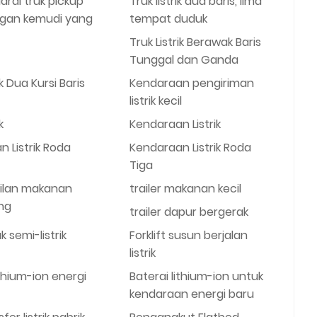
rai truk pickup
Truk listrik dua baris, lima
engan kemudi yang
tempat duduk
Truk Listrik Berawak Baris
Tunggal dan Ganda
ik Dua Kursi Baris
Kendaraan pengiriman
listrik kecil
k
Kendaraan Listrik
 Listrik Roda
Kendaraan Listrik Roda
Tiga
ilan makanan
trailer makanan kecil
ing
trailer dapur bergerak
semi-listrik
Forklift susun berjalan
listrik
ithium-ion energi
Baterai lithium-ion untuk
kendaraan energi baru