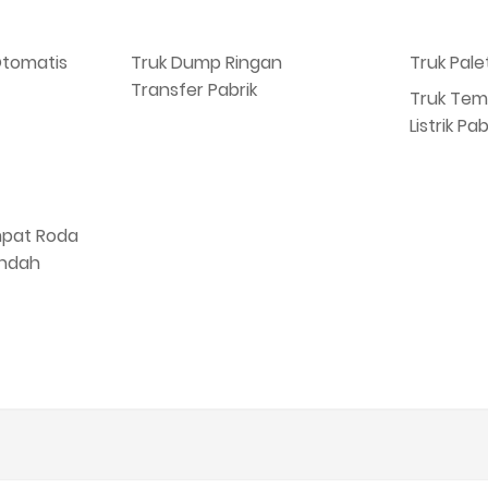
Otomatis
Truk Dump Ringan
Truk Palet
Transfer Pabrik
Truk Tem
Listrik Pab
Empat Roda
endah