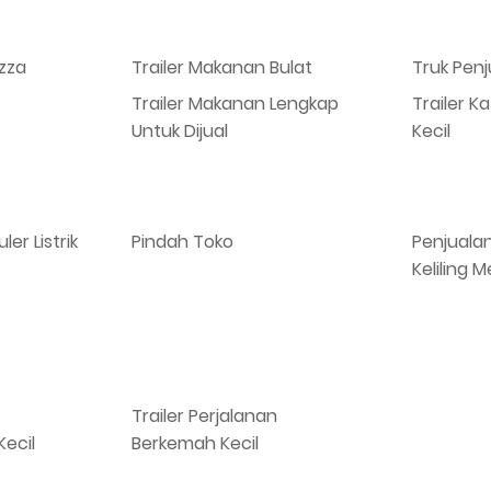
izza
Trailer Makanan Bulat
Truk Penj
Trailer Makanan Lengkap
Trailer K
Untuk Dijual
Kecil
er Listrik
Pindah Toko
Penjuala
Keliling M
Trailer Perjalanan
ecil
Berkemah Kecil