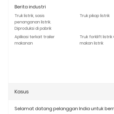
Berita industri
Truk listrik, sasis
Truk pikap listrik
penanganan listrik.
Diproduksi di pabrik
Aplikasi terkait trailer
Truk forklift listr
makanan
makan listrik
Kasus
Selamat datang pelanggan India untuk bern