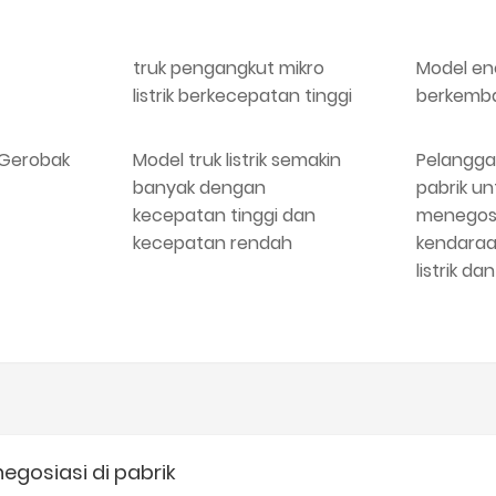
truk pengangkut mikro
Model en
listrik berkecepatan tinggi
berkemb
ik Gerobak
Model truk listrik semakin
Pelangga
banyak dengan
pabrik un
kecepatan tinggi dan
menegosi
kecepatan rendah
kendaraa
listrik da
egosiasi di pabrik