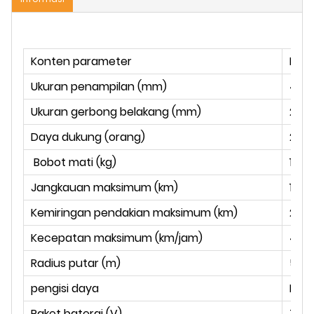
Konten parameter
Nila
Ukuran penampilan (mm)
420
Ukuran gerbong belakang (mm)
260
Daya dukung (orang)
2
Bobot mati (kg)
1000
Jangkauan maksimum (km)
100
Kemiringan pendakian maksimum (km)
20%*
Kecepatan maksimum (km/jam)
45-
Radius putar (m)
5.2
pengisi daya
Peng
Paket baterai (V)
72v