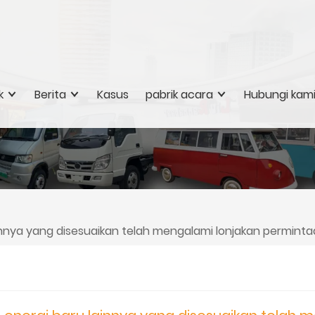
k
Berita
Kasus
pabrik acara
Hubungi kam
nnya yang disesuaikan telah mengalami lonjakan permintaa