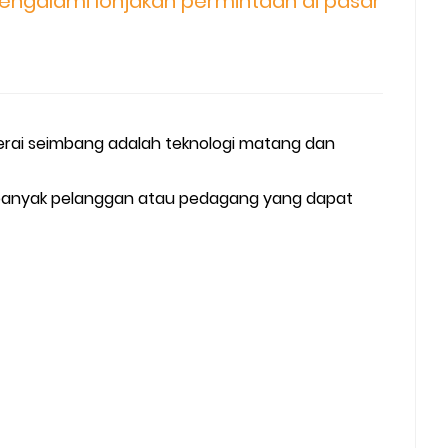
engalami lonjakan permintaan di pasar
 baterai seimbang adalah teknologi matang dan
in banyak pelanggan atau pedagang yang dapat